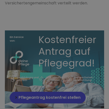
Versichertengemeinschaft verteilt werden.
Kostenfreier
Ein Service
von:
Antrag auf
Pflegegrad!
Unabhängig und
In 15 Minuten
Sichere Daten-
einfach
versendet
übermittlung
Pflegeantrag kostenfrei stellen