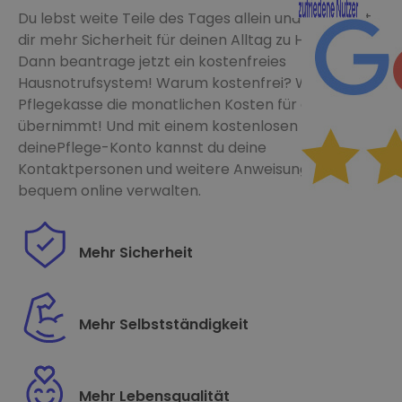
Nachricht
Du lebst weite Teile des Tages allein und wünschst
Erreichbarkeit (op
Erreichbarkeit (op
dir mehr Sicherheit für deinen Alltag zu Hause?
Dann beantrage jetzt ein kostenfreies
Hausnotrufsystem! Warum kostenfrei? Weil deine
Pflegekasse die monatlichen Kosten für dich
Ich akzeptiere die
Ich akzeptiere die
A
A
übernimmt! Und mit einem kostenlosen
deinePflege-Konto kannst du deine
Kontaktpersonen und weitere Anweisungen
Ich bin mit einer K
Ich bin mit einer K
bequem online verwalten.
Mehr Sicherheit
Mehr Selbstständigkeit
Mehr Lebensqualität