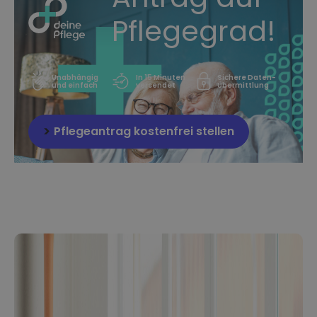
Pflegegrad!
Unabhängig
In 15 Minuten
Sichere Daten-
und einfach
versendet
Übermittlung
Pflegeantrag kostenfrei stellen