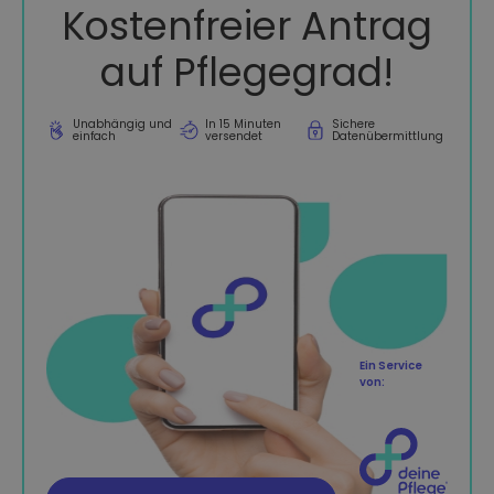
Kostenfreier Antrag
auf Pflegegrad!
Unabhängig und
In 15 Minuten
Sichere
einfach
versendet
Datenübermittlung
Ein Service
von: