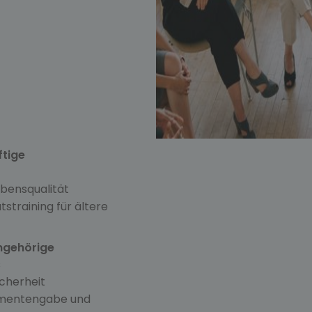
ftige
bensqualität
tstraining für ältere
Angehörige
s
icherheit
kamentengabe und