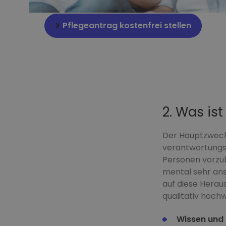
Pflegeantrag kostenfrei stellen
2. Was is
Der Hauptzweck 
verantwortungsv
Personen vorzub
mental sehr ans
auf diese Herau
qualitativ hochw
Wissen und 