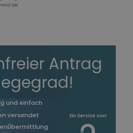
rend sie
freier Antrag
flegegrad!
g und einfach
ten versendet
Ein Service von:
tenÜbermittlung